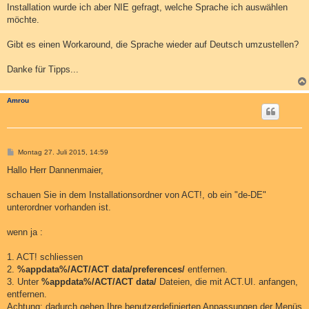
Installation wurde ich aber NIE gefragt, welche Sprache ich auswählen
möchte.
Gibt es einen Workaround, die Sprache wieder auf Deutsch umzustellen?
Danke für Tipps...
Amrou
B
Montag 27. Juli 2015, 14:59
e
i
Hallo Herr Dannenmaier,
t
r
a
schauen Sie in dem Installationsordner von ACT!, ob ein "de-DE"
g
unterordner vorhanden ist.
wenn ja :
1. ACT! schliessen
2.
%appdata%/ACT/ACT data/preferences/
entfernen.
3. Unter
%appdata%/ACT/ACT data/
Dateien, die mit ACT.UI. anfangen,
entfernen.
Achtung: dadurch gehen Ihre benutzerdefinierten Anpassungen der Menüs