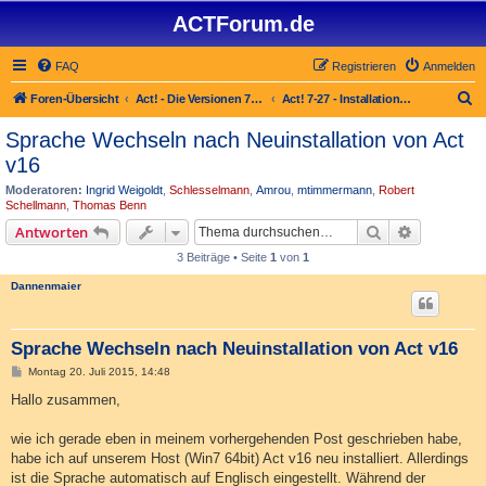
ACTForum.de
FAQ
Registrieren
Anmelden
S
Foren-Übersicht
Act! - Die Versionen 7.x bis 27.x
Act! 7-27 - Installation von Act!
u
Sprache Wechseln nach Neuinstallation von Act
c
v16
h
Moderatoren:
Ingrid Weigoldt
,
Schlesselmann
,
Amrou
,
mtimmermann
,
Robert
e
Schellmann
,
Thomas Benn
Suche
Erweiterte
Antworten
3 Beiträge • Seite
1
von
1
Dannenmaier
Sprache Wechseln nach Neuinstallation von Act v16
B
Montag 20. Juli 2015, 14:48
e
i
Hallo zusammen,
t
r
a
wie ich gerade eben in meinem vorhergehenden Post geschrieben habe,
g
habe ich auf unserem Host (Win7 64bit) Act v16 neu installiert. Allerdings
ist die Sprache automatisch auf Englisch eingestellt. Während der