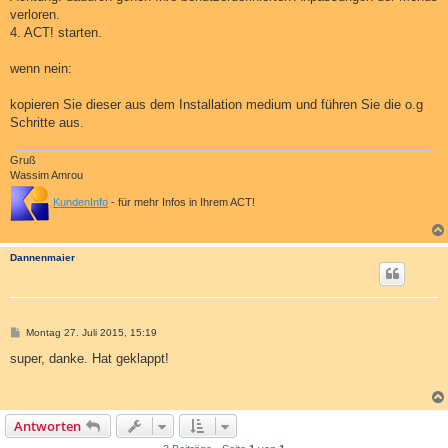
verloren.
4. ACT! starten.
wenn nein:
kopieren Sie dieser aus dem Installation medium und führen Sie die o.g
Schritte aus.
Gruß
Wassim Amrou
KundenInfo
- für mehr Infos in Ihrem ACT!
Dannenmaier
B
Montag 27. Juli 2015, 15:19
e
i
super, danke. Hat geklappt!
t
r
a
g
Antworten