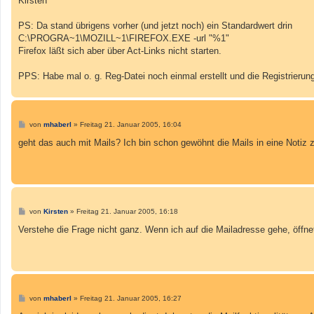
Kirsten
PS: Da stand übrigens vorher (und jetzt noch) ein Standardwert drin
C:\PROGRA~1\MOZILL~1\FIREFOX.EXE -url "%1"
Firefox läßt sich aber über Act-Links nicht starten.
PPS: Habe mal o. g. Reg-Datei noch einmal erstellt und die Registrierun
B
von
mhaberl
»
Freitag 21. Januar 2005, 16:04
e
i
geht das auch mit Mails? Ich bin schon gewöhnt die Mails in eine Notiz 
t
r
a
g
B
von
Kirsten
»
Freitag 21. Januar 2005, 16:18
e
i
Verstehe die Frage nicht ganz. Wenn ich auf die Mailadresse gehe, öffn
t
r
a
g
B
von
mhaberl
»
Freitag 21. Januar 2005, 16:27
e