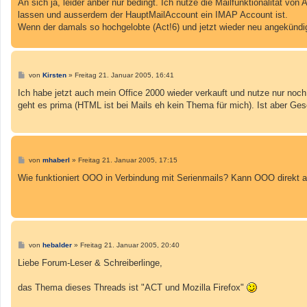
i
An sich ja, leider anber nur bedingt. Ich nutze die Mailfunktionalität vo
t
lassen und ausserdem der HauptMailAccount ein IMAP Account ist.
r
a
Wenn der damals so hochgelobte (Act!6) und jetzt wieder neu angekündigt
g
B
von
Kirsten
»
Freitag 21. Januar 2005, 16:41
e
i
Ich habe jetzt auch mein Office 2000 wieder verkauft und nutze nur noc
t
geht es prima (HTML ist bei Mails eh kein Thema für mich). Ist aber G
r
a
g
B
von
mhaberl
»
Freitag 21. Januar 2005, 17:15
e
i
Wie funktioniert OOO in Verbindung mit Serienmails? Kann OOO direkt a
t
r
a
g
B
von
hebalder
»
Freitag 21. Januar 2005, 20:40
e
i
Liebe Forum-Leser & Schreiberlinge,
t
r
a
das Thema dieses Threads ist "ACT und Mozilla Firefox"
g