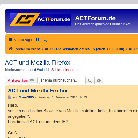
ACTForum.de
Das deutschsprachige Forum für Act!
Schnellzugriff
FAQ
Foren-Übersicht
ACT! - Die Versionen 2.x bis 6.x (auch ACT! 2000)
ACT! 
ACT und Mozilla Firefox
Moderatoren:
Ingrid Weigoldt
,
Schlesselmann
Suche
Erweiterte Suche
Antworten
ACT und Mozilla Firefox
B
von
SvenNRW
»
Dienstag 7. Dezember 2004, 16:29
e
i
Hallo,
t
seit ich den Firefox-Browser von Mozilla installiert habe, funktionieren
r
a
angegeben".
g
Funktioniert ACT nur mit dem IE?
Gruß