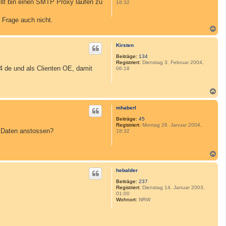
willt bin einen SMTP Proxy laufen zu
18:32
e
n
 Frage auch nicht.
N
a
c
Kirsten
h
o
Beiträge:
134
Registriert:
Dienstag 3. Februar 2004,
b
4 de und als Clienten OE, damit
06:18
e
n
N
a
c
mhaberl
h
o
Beiträge:
45
Registriert:
Montag 26. Januar 2004,
b
r Daten anstossen?
18:32
e
n
N
a
c
hebalder
h
o
Beiträge:
237
Registriert:
Dienstag 14. Januar 2003,
b
01:00
e
Wohnort:
NRW
n