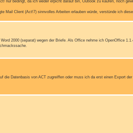
n Act! nur bedingt, da ich weder erpicht darauf bin, Outlook zu kaufen, noch ge
e Mail Client (Act!7) sinnvolles Arbeiten erlauben würde, verstünde ich diese
h Word 2000 (separat) wegen der Briefe. Als Office nehme ich OpenOffice 1.1.
eschmackssache.
uf die Datenbasis von ACT zugreiffen oder muss ich da erst einen Export de