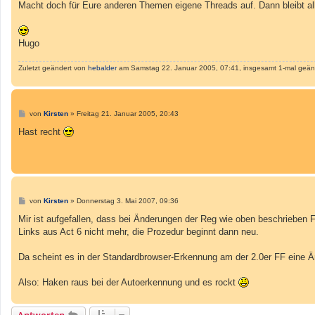
Macht doch für Eure anderen Themen eigene Threads auf. Dann bleibt alle
Hugo
Zuletzt geändert von
hebalder
am Samstag 22. Januar 2005, 07:41, insgesamt 1-mal geän
B
von
Kirsten
»
Freitag 21. Januar 2005, 20:43
e
i
Hast recht
t
r
a
g
B
von
Kirsten
»
Donnerstag 3. Mai 2007, 09:36
e
i
Mir ist aufgefallen, dass bei Änderungen der Reg wie oben beschrieben Fir
t
Links aus Act 6 nicht mehr, die Prozedur beginnt dann neu.
r
a
g
Da scheint es in der Standardbrowser-Erkennung am der 2.0er FF eine Än
Also: Haken raus bei der Autoerkennung und es rockt