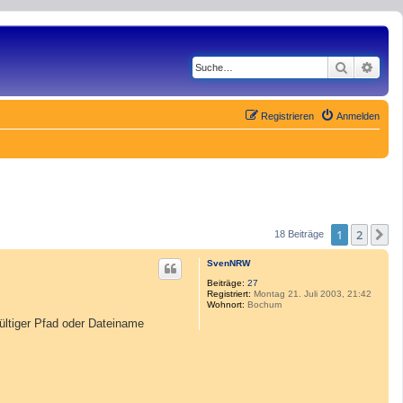
Suche
Erwe
Registrieren
Anmelden
1
2
N
18 Beiträge
SvenNRW
Beiträge:
27
Registriert:
Montag 21. Juli 2003, 21:42
Wohnort:
Bochum
gültiger Pfad oder Dateiname