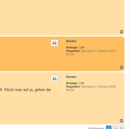
N
a
c
Kirsten
h
o
Beiträge:
134
Registriert:
Dienstag 3. Februar 2004,
b
06:18
e
n
N
a
c
Kirsten
h
o
Beiträge:
134
Registriert:
Dienstag 3. Februar 2004,
b
l. Klickt man auf ja, gehen die
06:18
e
n
N
a
c
18 Beiträge