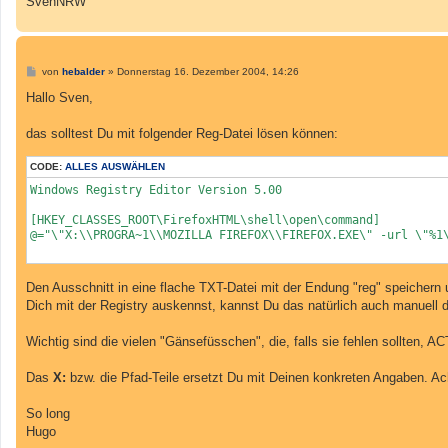
SvenNRW
B
von
hebalder
»
Donnerstag 16. Dezember 2004, 14:26
e
i
Hallo Sven,
t
r
a
das solltest Du mit folgender Reg-Datei lösen können:
g
CODE:
ALLES AUSWÄHLEN
Windows Registry Editor Version 5.00

[HKEY_CLASSES_ROOT\FirefoxHTML\shell\open\command]

@="\"X:\\PROGRA~1\\MOZILLA FIREFOX\\FIREFOX.EXE\" -url \"%1\
Den Ausschnitt in eine flache TXT-Datei mit der Endung "reg" speichern 
Dich mit der Registry auskennst, kannst Du das natürlich auch manuell di
Wichtig sind die vielen "Gänsefüsschen", die, falls sie fehlen sollten,
Das
X:
bzw. die Pfad-Teile ersetzt Du mit Deinen konkreten Angaben. Ach
So long
Hugo