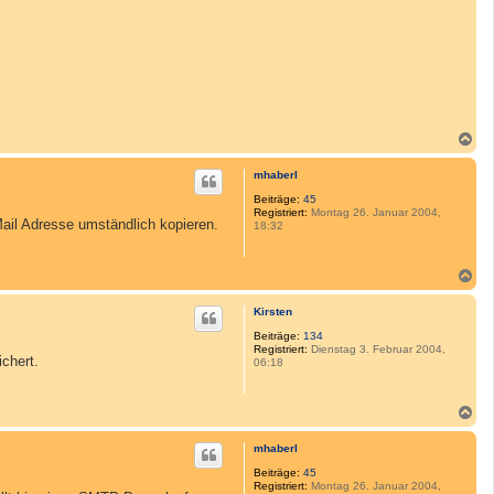
N
a
c
mhaberl
h
o
Beiträge:
45
Registriert:
Montag 26. Januar 2004,
b
Mail Adresse umständlich kopieren.
18:32
e
n
N
a
c
Kirsten
h
o
Beiträge:
134
Registriert:
Dienstag 3. Februar 2004,
b
chert.
06:18
e
n
N
a
c
mhaberl
h
o
Beiträge:
45
Registriert:
Montag 26. Januar 2004,
b