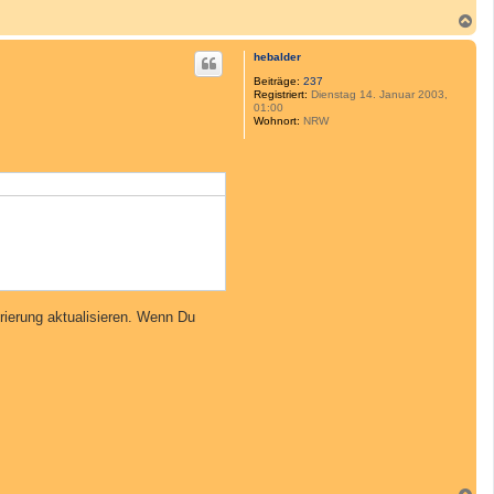
N
a
c
hebalder
h
o
Beiträge:
237
Registriert:
Dienstag 14. Januar 2003,
b
01:00
e
Wohnort:
NRW
n
rierung aktualisieren. Wenn Du