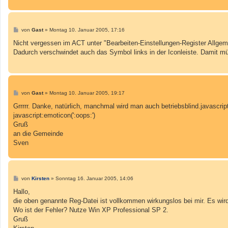
B
von
Gast
»
Montag 10. Januar 2005, 17:16
e
i
Nicht vergessen im ACT unter "Bearbeiten-Einstellungen-Register Allgem
t
Dadurch verschwindet auch das Symbol links in der Iconleiste. Damit mü
r
a
g
B
von
Gast
»
Montag 10. Januar 2005, 19:17
e
i
Grrrrr. Danke, natürlich, manchmal wird man auch betriebsblind.javascript
t
javascript:emoticon(':oops:')
r
a
Gruß
g
an die Gemeinde
Sven
B
von
Kirsten
»
Sonntag 16. Januar 2005, 14:06
e
i
Hallo,
t
die oben genannte Reg-Datei ist vollkommen wirkungslos bei mir. Es wird 
r
a
Wo ist der Fehler? Nutze Win XP Professional SP 2.
g
Gruß