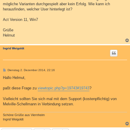
mögliche Varianten durchgespielt aber kein Erfolg. Wie kann ich
herausfinden, welcher User hinterlegt ist?
Act Version 11, Win7
Grüße
Helmut
Ingrid Weigoldt
B
Dienstag 2. Dezember 2014, 22:16
e
i
Hallo Helmut,
t
r
a
paßt diese Frage zu
viewtopic.php?p=19743#19743
?
g
Vielleicht sollten Sie sich mal mit dem Support (kostenpflichtig) von
Melville-Schellmann in Verbindung setzen.
Schöne Grüße aus Viernheim
Ingrid Weigoldt