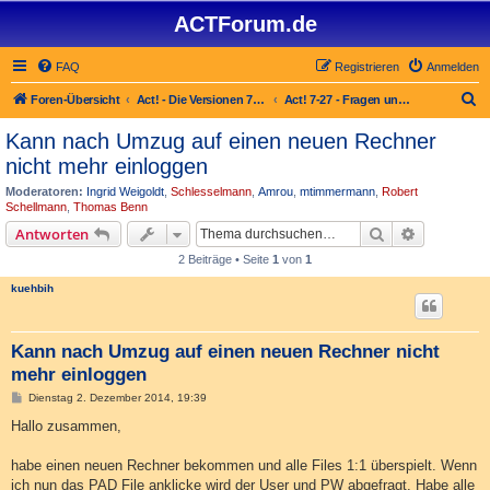
ACTForum.de
FAQ
Registrieren
Anmelden
S
Foren-Übersicht
Act! - Die Versionen 7.x bis 27.x
Act! 7-27 - Fragen und Antworten zu neuen Versionen von Act!
u
Kann nach Umzug auf einen neuen Rechner
c
nicht mehr einloggen
h
Moderatoren:
Ingrid Weigoldt
,
Schlesselmann
,
Amrou
,
mtimmermann
,
Robert
e
Schellmann
,
Thomas Benn
Suche
Erweiterte
Antworten
2 Beiträge • Seite
1
von
1
kuehbih
Kann nach Umzug auf einen neuen Rechner nicht
mehr einloggen
B
Dienstag 2. Dezember 2014, 19:39
e
i
Hallo zusammen,
t
r
a
habe einen neuen Rechner bekommen und alle Files 1:1 überspielt. Wenn
g
ich nun das PAD File anklicke wird der User und PW abgefragt. Habe alle