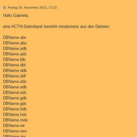
B
Freitag 30. November 2012, 17:22
e
i
Hallo Gabriela,
t
r
a
eine ACT!6-Datenbank besteht mindestens aus den Dateien:
g
DBName.abc
DBName.abu
DBName.adb
DBName.adx
DBName.blb
DBName.dbf
DBName.ddb
DBName.ddf
DBName.ddx
DBName.edb
DBName.edx
DBName.gdb
DBName.gdx
DBName.hdb
DBName.hdx
DBName.mdx
DBName.rel
DBName.rem
DBName.rex