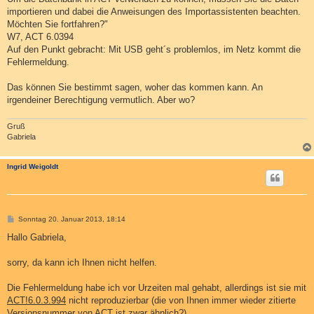
importieren und dabei die Anweisungen des Importassistenten beachten.
Möchten Sie fortfahren?"
W7, ACT 6.0394
Auf den Punkt gebracht: Mit USB geht´s problemlos, im Netz kommt die
Fehlermeldung.
Das können Sie bestimmt sagen, woher das kommen kann. An
irgendeiner Berechtigung vermutlich. Aber wo?
Gruß
Gabriela
Ingrid Weigoldt
B
Sonntag 20. Januar 2013, 18:14
e
i
Hallo Gabriela,
t
r
a
sorry, da kann ich Ihnen nicht helfen.
g
Die Fehlermeldung habe ich vor Urzeiten mal gehabt, allerdings ist sie mit
ACT!6.0.3.994
nicht reproduzierbar (die von Ihnen immer wieder zitierte
Versionsnummer von ACT ist zwar ähnlich?).