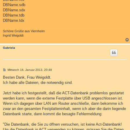
DBName.sdb
DBName.sdx
DBName.tdb
DBName.tdx
Schöne Grüße aus Viernheim
Ingrid Weigoldt
Gabriela
B
Mittwoch 16. Januar 2013, 20:48
e
i
Besten Dank, Frau Weigoldt.
t
Ich habe alle Dateien, die notwendig sind.
r
a
g
Jetzt habe ich festgestellt, daß die ACT-Datenbank problemlos gestartet
werden kann, wenn die externe Festplatte über USB angeschlossen ist.
Wenn ich dagegen über LAN am Router anschließe, dann bekomme ich
zwar an den gesamten Festplatteninhalt, wenn ich aber die darin liegende
Datenbank starte, dann kommt die besagte Fehlermeldung:
"Die Datenbank, die Sie zu öffnen versuchen, ist keine Act-Datenbank!
Um die Datenbank in ACT verwenden zu können, müssen Sie die Daten