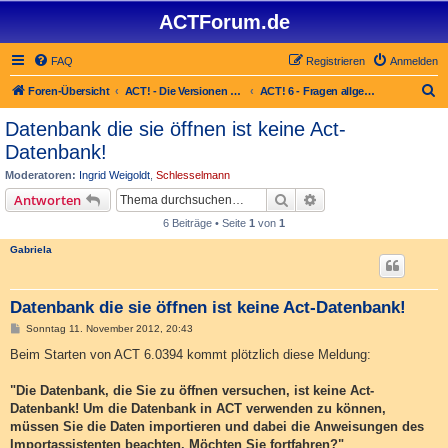
ACTForum.de
FAQ
Registrieren
Anmelden
S
Foren-Übersicht
ACT! - Die Versionen 2.x bis 6.x (auch ACT! 2000)
ACT! 6 - Fragen allgemein
u
Datenbank die sie öffnen ist keine Act-
c
Datenbank!
h
Moderatoren:
Ingrid Weigoldt
,
Schlesselmann
e
Suche
Erweiterte Suche
Antworten
6 Beiträge • Seite
1
von
1
Gabriela
Datenbank die sie öffnen ist keine Act-Datenbank!
B
Sonntag 11. November 2012, 20:43
e
i
Beim Starten von ACT 6.0394 kommt plötzlich diese Meldung:
t
r
a
"Die Datenbank, die Sie zu öffnen versuchen, ist keine Act-
g
Datenbank! Um die Datenbank in ACT verwenden zu können,
müssen Sie die Daten importieren und dabei die Anweisungen des
Importassistenten beachten. Möchten Sie fortfahren?"