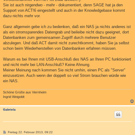
Sie ist auch nirgendwo - mehr - dokumentiert, denn SAGE hat ja den
Support von ACT!6 eingestellt und auch in der Knowledgebase kommt
dazu nichts mehr vor.
Ganz allgemein gebe ich zu bedenken, daß ein NAS ja nichts anderes ist
als ein stromsparendes Datengrab und beileibe nicht dazu geeignet, dort
Datenbanken zum gemeinsamen Zugriff durch mehrere Benutzer
abzulegen. Und daß ACT damit nicht zurechtkommt, haben Sie ja selbst
schon beim Wiederherstellen von Datenbanken erfahren müssen.
Warum es bei Ihnen mit USB-Anschluß des NAS an Ihren PC funktioniert
und nicht mehr bei LAN-Anschluß? Keine Ahnung.
Meiner Meinung nach kommen Sie nicht umhin, einen PC als "Server"
einzusetzen. Auch wenn der doppelt so viel Strom brauchen würde wie
ein NAS.
Schöne Grüße aus Viernheim
Ingrid Weigoldt
Gabriela
B
Freitag 22. Februar 2013, 09:22