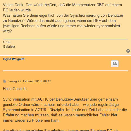
e
i
Vielen Dank. Das würde heißen, daß die Mehrbenutzer-DBF auf einem
t
PC laufen würde.
r
a
Was halten Sie denn eigentlich von der Synchronisierung von Benutzer
g
zu Benutzer? Würde das nicht auch gehen, wenn die DBF auf dem
jeweiligen Rechner laufen würde und immer mal wieder synchronisiert
wird?
Gruß
Gabriela
Ingrid Weigoldt
B
Freitag 22. Februar 2013, 09:43
e
i
Hallo Gabriela,
t
r
a
Synchronisation mit ACT!6 per Benutzer--Benutzer über gemeinsam
g
genutzte Ordner wäre machbar, erfordert aber - wie jede regelmäßige
Synchronisation in ACT!6 - Disziplin. Im Laufe der Zeit habe ich leider die
Erfahrung machen müssen, daß es wegen menschlicher Fehler hier
immer wieder zu Problemen kam.
Am effektivsten würden Sie arbeiten können, wenn Sie einen PC als