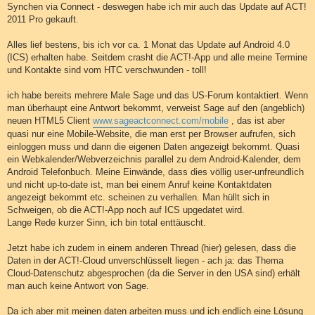
Synchen via Connect - deswegen habe ich mir auch das Update auf ACT!
2011 Pro gekauft.
Alles lief bestens, bis ich vor ca. 1 Monat das Update auf Android 4.0
(ICS) erhalten habe. Seitdem crasht die ACT!-App und alle meine Termine
und Kontakte sind vom HTC verschwunden - toll!
ich habe bereits mehrere Male Sage und das US-Forum kontaktiert. Wenn
man überhaupt eine Antwort bekommt, verweist Sage auf den (angeblich)
neuen HTML5 Client
www.sageactconnect.com/mobile
, das ist aber
quasi nur eine Mobile-Website, die man erst per Browser aufrufen, sich
einloggen muss und dann die eigenen Daten angezeigt bekommt. Quasi
ein Webkalender/Webverzeichnis parallel zu dem Android-Kalender, dem
Android Telefonbuch. Meine Einwände, dass dies völlig user-unfreundlich
und nicht up-to-date ist, man bei einem Anruf keine Kontaktdaten
angezeigt bekommt etc. scheinen zu verhallen. Man hüllt sich in
Schweigen, ob die ACT!-App noch auf ICS upgedatet wird.
Lange Rede kurzer Sinn, ich bin total enttäuscht.
Jetzt habe ich zudem in einem anderen Thread (hier) gelesen, dass die
Daten in der ACT!-Cloud unverschlüsselt liegen - ach ja: das Thema
Cloud-Datenschutz abgesprochen (da die Server in den USA sind) erhält
man auch keine Antwort von Sage.
Da ich aber mit meinen daten arbeiten muss und ich endlich eine Lösung