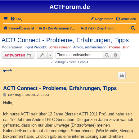
ACTForum.de
FAQ
Registrieren
Anmelden
S
Foren-Übersicht
Act! - Die Versionen 7.x bis 27.x
Act! 7-27 - Zugriff mit Smart­phones und Tablets auf Act! Datenbank
u
ACT! Connect - Probleme, Erfahrungen, Tipps
c
Moderatoren:
Ingrid Weigoldt
,
Schlesselmann
,
Amrou
,
mtimmermann
,
Thomas Benn
h
Suche
Erweiterte
Antworten
e
2 Beiträge • Seite
1
von
1
gersh
ACT! Connect - Probleme, Erfahrungen, Tipps
B
Dienstag 8. Mai 2012, 22:23
e
i
Hallo,
t
r
a
ich nutze ACT! seit über 12 Jahre (derzeit ACT! 2011 Pro) und habe seit
g
ca. 1/2 Jahr ein Android HTC Sensation. Die ganzen Jahre zuvor war ich
gefrustet, dass ich nur über Umwege (Drittsoftware) meinen
Kalender/Kontakte auf die vorherigen Smartphones (Win Mobile, Meago)
bekommen habe. Endlich gab es eine interne Lösung zum direkten