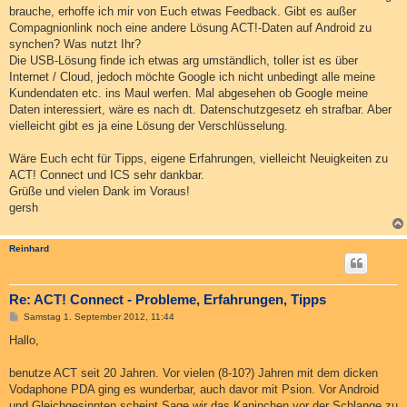
brauche, erhoffe ich mir von Euch etwas Feedback. Gibt es außer
Compagnionlink noch eine andere Lösung ACT!-Daten auf Android zu
synchen? Was nutzt Ihr?
Die USB-Lösung finde ich etwas arg umständlich, toller ist es über
Internet / Cloud, jedoch möchte Google ich nicht unbedingt alle meine
Kundendaten etc. ins Maul werfen. Mal abgesehen ob Google meine
Daten interessiert, wäre es nach dt. Datenschutzgesetz eh strafbar. Aber
vielleicht gibt es ja eine Lösung der Verschlüsselung.
Wäre Euch echt für Tipps, eigene Erfahrungen, vielleicht Neuigkeiten zu
ACT! Connect und ICS sehr dankbar.
Grüße und vielen Dank im Voraus!
gersh
Reinhard
Re: ACT! Connect - Probleme, Erfahrungen, Tipps
B
Samstag 1. September 2012, 11:44
e
i
Hallo,
t
r
a
benutze ACT seit 20 Jahren. Vor vielen (8-10?) Jahren mit dem dicken
g
Vodaphone PDA ging es wunderbar, auch davor mit Psion. Vor Android
und Gleichgesinnten scheint Sage wir das Kaninchen vor der Schlange zu