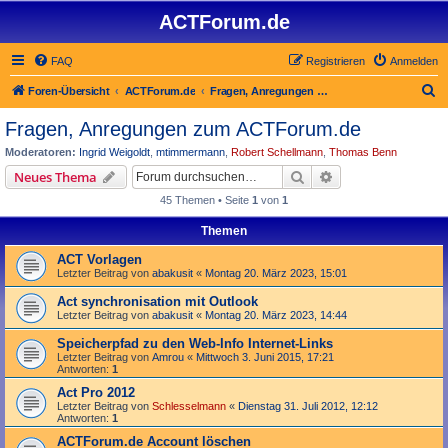
ACTForum.de
FAQ
Registrieren
Anmelden
S
Foren-Übersicht
ACTForum.de
Fragen, Anregungen zum ACTForum.de
u
Fragen, Anregungen zum ACTForum.de
c
Moderatoren:
Ingrid Weigoldt
,
mtimmermann
,
Robert Schellmann
,
Thomas Benn
h
Suche
Erweiterte Suche
Neues Thema
e
45 Themen • Seite
1
von
1
Themen
ACT Vorlagen
Letzter Beitrag von
abakusit
«
Montag 20. März 2023, 15:01
Act synchronisation mit Outlook
Letzter Beitrag von
abakusit
«
Montag 20. März 2023, 14:44
Speicherpfad zu den Web-Info Internet-Links
Letzter Beitrag von
Amrou
«
Mittwoch 3. Juni 2015, 17:21
Antworten:
1
Act Pro 2012
Letzter Beitrag von
Schlesselmann
«
Dienstag 31. Juli 2012, 12:12
Antworten:
1
ACTForum.de Account löschen