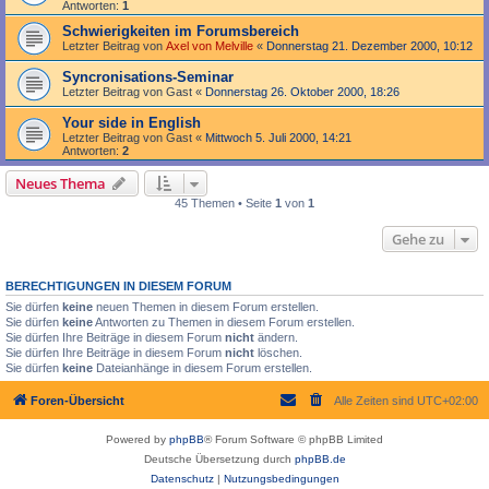
Antworten:
1
Schwierigkeiten im Forumsbereich
Letzter Beitrag von
Axel von Melville
«
Donnerstag 21. Dezember 2000, 10:12
Syncronisations-Seminar
Letzter Beitrag von
Gast
«
Donnerstag 26. Oktober 2000, 18:26
Your side in English
Letzter Beitrag von
Gast
«
Mittwoch 5. Juli 2000, 14:21
Antworten:
2
Neues Thema
45 Themen • Seite
1
von
1
Gehe zu
BERECHTIGUNGEN IN DIESEM FORUM
Sie dürfen
keine
neuen Themen in diesem Forum erstellen.
Sie dürfen
keine
Antworten zu Themen in diesem Forum erstellen.
Sie dürfen Ihre Beiträge in diesem Forum
nicht
ändern.
Sie dürfen Ihre Beiträge in diesem Forum
nicht
löschen.
Sie dürfen
keine
Dateianhänge in diesem Forum erstellen.
Foren-Übersicht
Alle Zeiten sind
UTC+02:00
Powered by
phpBB
® Forum Software © phpBB Limited
Deutsche Übersetzung durch
phpBB.de
Datenschutz
|
Nutzungsbedingungen