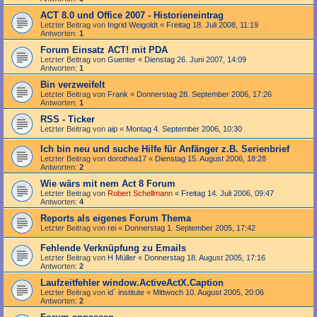
ACT 8.0 und Office 2007 - Historieneintrag
Letzter Beitrag von
Ingrid Weigoldt
«
Freitag 18. Juli 2008, 11:19
Antworten:
1
Forum Einsatz ACT! mit PDA
Letzter Beitrag von
Guenter
«
Dienstag 26. Juni 2007, 14:09
Antworten:
1
Bin verzweifelt
Letzter Beitrag von
Frank
«
Donnerstag 28. September 2006, 17:26
Antworten:
1
RSS - Ticker
Letzter Beitrag von
aip
«
Montag 4. September 2006, 10:30
Ich bin neu und suche Hilfe für Anfänger z.B. Serienbrief
Letzter Beitrag von
dorothea17
«
Dienstag 15. August 2006, 18:28
Antworten:
2
Wie wärs mit nem Act 8 Forum
Letzter Beitrag von
Robert Schellmann
«
Freitag 14. Juli 2006, 09:47
Antworten:
4
Reports als eigenes Forum Thema
Letzter Beitrag von
rei
«
Donnerstag 1. September 2005, 17:42
Fehlende Verknüpfung zu Emails
Letzter Beitrag von
H Müller
«
Donnerstag 18. August 2005, 17:16
Antworten:
2
Laufzeitfehler window.ActiveActX.Caption
Letzter Beitrag von
id´ institute
«
Mittwoch 10. August 2005, 20:06
Antworten:
2