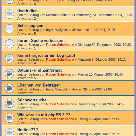
Antworten:
2
Usertreffen
Letzter Beitrag von
Michael Brietzke
«
Donnerstag 23. September 2004, 10:30
Antworten:
2
Sehr langsam!
Letzter Beitrag von
Ingrid Weigoldt
«
Mittwoch 16. Juni 2004, 23:25
Antworten:
5
Forum Suche verbessern
Letzter Beitrag von
Robert Schellmann
«
Dienstag 30. Dezember 2003, 10:23
Antworten:
1
Keine Frage, nur ein Log (Lob)
Letzter Beitrag von
Robert Schellmann
«
Mittwoch 8. Oktober 2003, 14:12
Antworten:
4
Datums- und Zeitformat
Letzter Beitrag von
Robert Schellmann
«
Freitag 15. August 2003, 10:43
Antworten:
5
Löschen von Beiträgen
Letzter Beitrag von
Ingrid Weigoldt
«
Montag 28. Juli 2003, 21:08
Antworten:
1
Stichwortsuche
Letzter Beitrag von
Robert Schellmann
«
Donnerstag 10. Juli 2003, 14:17
Antworten:
1
Wie wäre es mit phpBB 2 ??
Letzter Beitrag von
Robert Schellmann
«
Freitag 26. April 2002, 09:33
Antworten:
1
Hotline???
Letzter Beitrag von
Robert Schellmann
«
Freitag 26. April 2002, 09:19