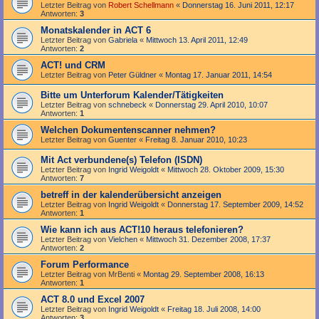
Letzter Beitrag von
Robert Schellmann
«
Donnerstag 16. Juni 2011, 12:17
Antworten:
3
Monatskalender in ACT 6
Letzter Beitrag von
Gabriela
«
Mittwoch 13. April 2011, 12:49
Antworten:
2
ACT! und CRM
Letzter Beitrag von
Peter Güldner
«
Montag 17. Januar 2011, 14:54
Bitte um Unterforum Kalender/Tätigkeiten
Letzter Beitrag von
schnebeck
«
Donnerstag 29. April 2010, 10:07
Antworten:
1
Welchen Dokumentenscanner nehmen?
Letzter Beitrag von
Guenter
«
Freitag 8. Januar 2010, 10:23
Mit Act verbundene(s) Telefon (ISDN)
Letzter Beitrag von
Ingrid Weigoldt
«
Mittwoch 28. Oktober 2009, 15:30
Antworten:
7
betreff in der kalenderübersicht anzeigen
Letzter Beitrag von
Ingrid Weigoldt
«
Donnerstag 17. September 2009, 14:52
Antworten:
1
Wie kann ich aus ACT!10 heraus telefonieren?
Letzter Beitrag von
Vielchen
«
Mittwoch 31. Dezember 2008, 17:37
Antworten:
2
Forum Performance
Letzter Beitrag von
MrBenti
«
Montag 29. September 2008, 16:13
Antworten:
1
ACT 8.0 und Excel 2007
Letzter Beitrag von
Ingrid Weigoldt
«
Freitag 18. Juli 2008, 14:00
Antworten:
3