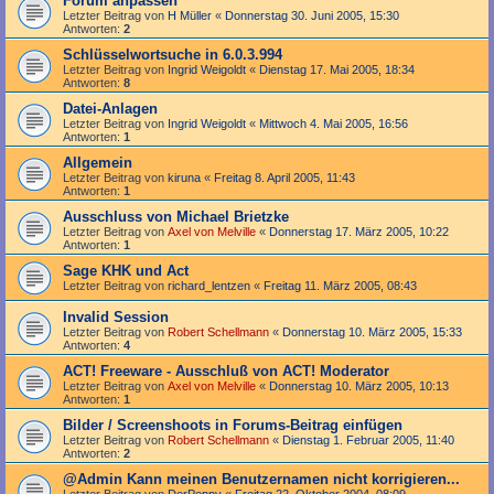
Forum anpassen
Letzter Beitrag von
H Müller
«
Donnerstag 30. Juni 2005, 15:30
Antworten:
2
Schlüsselwortsuche in 6.0.3.994
Letzter Beitrag von
Ingrid Weigoldt
«
Dienstag 17. Mai 2005, 18:34
Antworten:
8
Datei-Anlagen
Letzter Beitrag von
Ingrid Weigoldt
«
Mittwoch 4. Mai 2005, 16:56
Antworten:
1
Allgemein
Letzter Beitrag von
kiruna
«
Freitag 8. April 2005, 11:43
Antworten:
1
Ausschluss von Michael Brietzke
Letzter Beitrag von
Axel von Melville
«
Donnerstag 17. März 2005, 10:22
Antworten:
1
Sage KHK und Act
Letzter Beitrag von
richard_lentzen
«
Freitag 11. März 2005, 08:43
Invalid Session
Letzter Beitrag von
Robert Schellmann
«
Donnerstag 10. März 2005, 15:33
Antworten:
4
ACT! Freeware - Ausschluß von ACT! Moderator
Letzter Beitrag von
Axel von Melville
«
Donnerstag 10. März 2005, 10:13
Antworten:
1
Bilder / Screenshoots in Forums-Beitrag einfügen
Letzter Beitrag von
Robert Schellmann
«
Dienstag 1. Februar 2005, 11:40
Antworten:
2
@Admin Kann meinen Benutzernamen nicht korrigieren...
Letzter Beitrag von
DerPeppy
«
Freitag 22. Oktober 2004, 08:09