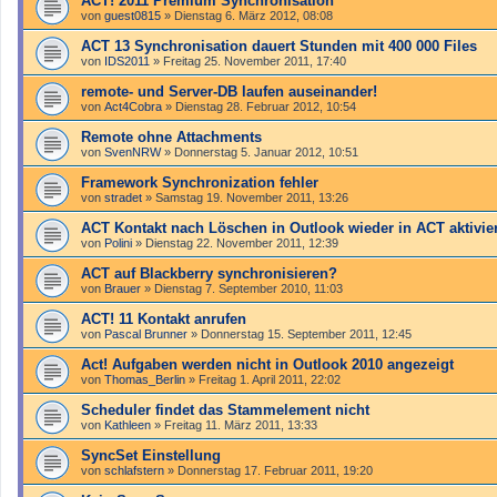
ACT! 2011 Premium Synchronisation
von
guest0815
»
Dienstag 6. März 2012, 08:08
ACT 13 Synchronisation dauert Stunden mit 400 000 Files
von
IDS2011
»
Freitag 25. November 2011, 17:40
remote- und Server-DB laufen auseinander!
von
Act4Cobra
»
Dienstag 28. Februar 2012, 10:54
Remote ohne Attachments
von
SvenNRW
»
Donnerstag 5. Januar 2012, 10:51
Framework Synchronization fehler
von
stradet
»
Samstag 19. November 2011, 13:26
ACT Kontakt nach Löschen in Outlook wieder in ACT aktivie
von
Polini
»
Dienstag 22. November 2011, 12:39
ACT auf Blackberry synchronisieren?
von
Brauer
»
Dienstag 7. September 2010, 11:03
ACT! 11 Kontakt anrufen
von
Pascal Brunner
»
Donnerstag 15. September 2011, 12:45
Act! Aufgaben werden nicht in Outlook 2010 angezeigt
von
Thomas_Berlin
»
Freitag 1. April 2011, 22:02
Scheduler findet das Stammelement nicht
von
Kathleen
»
Freitag 11. März 2011, 13:33
SyncSet Einstellung
von
schlafstern
»
Donnerstag 17. Februar 2011, 19:20