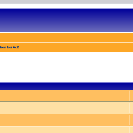
tion bei Act!
e