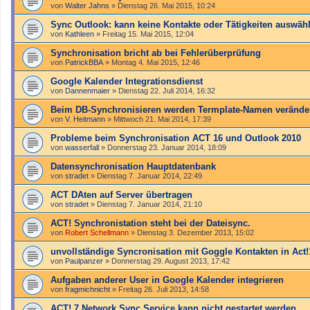
von
Walter Jahns
»
Dienstag 26. Mai 2015, 10:24
Sync Outlook: kann keine Kontakte oder Tätigkeiten auswäh
von
Kathleen
»
Freitag 15. Mai 2015, 12:04
Synchronisation bricht ab bei Fehlerüberprüfung
von
PatrickBBA
»
Montag 4. Mai 2015, 12:46
Google Kalender Integrationsdienst
von
Dannenmaier
»
Dienstag 22. Juli 2014, 16:32
Beim DB-Synchronisieren werden Termplate-Namen verände
von
V. Heitmann
»
Mittwoch 21. Mai 2014, 17:39
Probleme beim Synchronisation ACT 16 und Outlook 2010
von
wasserfall
»
Donnerstag 23. Januar 2014, 18:09
Datensynchronisation Hauptdatenbank
von
stradet
»
Dienstag 7. Januar 2014, 22:49
ACT DAten auf Server übertragen
von
stradet
»
Dienstag 7. Januar 2014, 21:10
ACT! Synchronistation steht bei der Dateisync.
von
Robert Schellmann
»
Dienstag 3. Dezember 2013, 15:02
unvollständige Syncronisation mit Goggle Kontakten in Act!
von
Paulpanzer
»
Donnerstag 29. August 2013, 17:42
Aufgaben anderer User in Google Kalender integrieren
von
fragmichnicht
»
Freitag 26. Juli 2013, 14:58
ACT! 7 Network Sync Service kann nicht gestartet werden