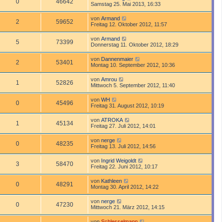
0
46642
Samstag 25. Mai 2013, 16:33
von
Armand
2
59652
Freitag 12. Oktober 2012, 11:57
von
Armand
5
73399
Donnerstag 11. Oktober 2012, 18:29
von
Dannenmaier
2
53401
Montag 10. September 2012, 10:36
von
Amrou
1
52826
Mittwoch 5. September 2012, 11:40
von
WH
0
45496
Freitag 31. August 2012, 10:19
von
ATROKA
1
45134
Freitag 27. Juli 2012, 14:01
von
nerge
0
48235
Freitag 13. Juli 2012, 14:56
von
Ingrid Weigoldt
3
58470
Freitag 22. Juni 2012, 10:17
von
Kathleen
0
48291
Montag 30. April 2012, 14:22
von
nerge
0
47230
Mittwoch 21. März 2012, 14:15
von
Schlesselmann