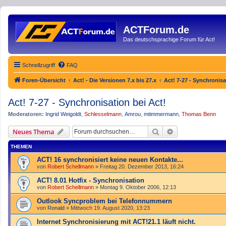
ACTForum.de
Das deutschsprachige Forum für Act!
Schnellzugriff
FAQ
Foren-Übersicht
Act! - Die Versionen 7.x bis 27.x
Act! 7-27 - Synchronisa
Act! 7-27 - Synchronisation bei Act!
Moderatoren:
Ingrid Weigoldt
,
Schlesselmann
,
Amrou
,
mtimmermann
,
Thomas Benn
Suche
Erweiterte Such
Neues Thema
THEMEN
ACT! 16 synchronisiert keine neuen Kontakte...
von
Robert Schellmann
»
Freitag 20. Dezember 2013, 16:24
ACT! 8.01 Hotfix - Synchronisation
von
Robert Schellmann
»
Montag 9. Oktober 2006, 12:13
Outlook Syncproblem bei Telefonnummern
von
Ronald
»
Mittwoch 19. August 2020, 13:23
Internet Synchronisierung mit ACT!21.1 läuft nicht.