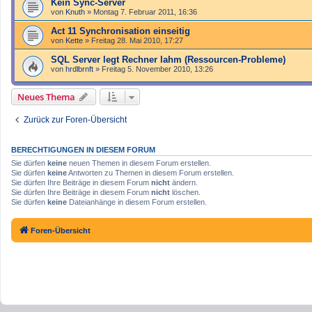
Kein Sync-Server
von
Knuth
»
Montag 7. Februar 2011, 16:36
Act 11 Synchronisation einseitig
von
Kette
»
Freitag 28. Mai 2010, 17:27
SQL Server legt Rechner lahm (Ressourcen-Probleme)
von
hrdlbrnft
»
Freitag 5. November 2010, 13:26
Neues Thema
Zurück zur Foren-Übersicht
BERECHTIGUNGEN IN DIESEM FORUM
Sie dürfen
keine
neuen Themen in diesem Forum erstellen.
Sie dürfen
keine
Antworten zu Themen in diesem Forum erstellen.
Sie dürfen Ihre Beiträge in diesem Forum
nicht
ändern.
Sie dürfen Ihre Beiträge in diesem Forum
nicht
löschen.
Sie dürfen
keine
Dateianhänge in diesem Forum erstellen.
Foren-Übersicht