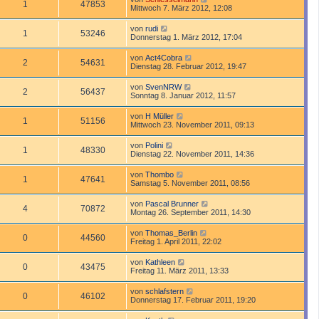
1
47853
Mittwoch 7. März 2012, 12:08
von
rudi
1
53246
Donnerstag 1. März 2012, 17:04
von
Act4Cobra
2
54631
Dienstag 28. Februar 2012, 19:47
von
SvenNRW
2
56437
Sonntag 8. Januar 2012, 11:57
von
H Müller
1
51156
Mittwoch 23. November 2011, 09:13
von
Polini
1
48330
Dienstag 22. November 2011, 14:36
von
Thombo
1
47641
Samstag 5. November 2011, 08:56
von
Pascal Brunner
4
70872
Montag 26. September 2011, 14:30
von
Thomas_Berlin
0
44560
Freitag 1. April 2011, 22:02
von
Kathleen
0
43475
Freitag 11. März 2011, 13:33
von
schlafstern
0
46102
Donnerstag 17. Februar 2011, 19:20