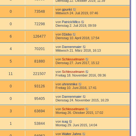
Dienstag 22. Oktober 2019, 11:39
von
gpunkt
0
73548
Mittwoch 24. Juli 2019, 07:46
von
PatrickWilco
0
72298
Dienstag 2. Juli 2019, 09:59
von
01lobo
6
126477
Dienstag 10. April 2018, 17:54
von
Dannenmaier
4
70201
Mittwoch 21. März 2018, 16:13
von
Schlesselmann
5
81880
Dienstag 27. Juni 2017, 15:12
von
Schlesselmann
11
221507
Freitag 18. November 2016, 09:36
von
uhrenmike
0
93126
Freitag 10. Juni 2016, 17:41
von
Dannenmaier
0
95405
Dienstag 24. November 2015, 16:29
von
Schlesselmann
3
63694
Montag 26. Oktober 2015, 17:02
von
isag
1
53844
Montag 29. Juni 2015, 14:04
von
Walter Jahns