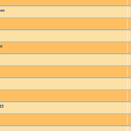
len
rt
15