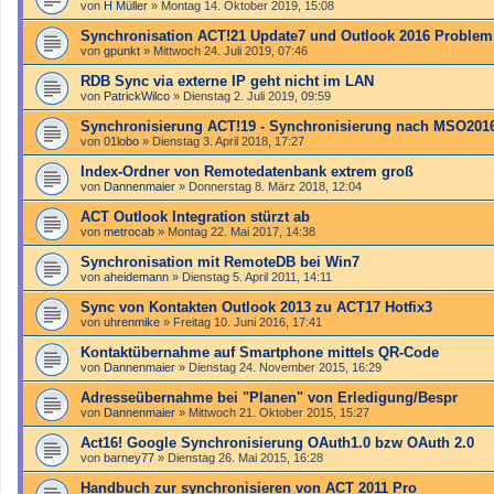
von
H Müller
»
Montag 14. Oktober 2019, 15:08
Synchronisation ACT!21 Update7 und Outlook 2016 Problem
von
gpunkt
»
Mittwoch 24. Juli 2019, 07:46
RDB Sync via externe IP geht nicht im LAN
von
PatrickWilco
»
Dienstag 2. Juli 2019, 09:59
Synchronisierung ACT!19 - Synchronisierung nach MSO201
von
01lobo
»
Dienstag 3. April 2018, 17:27
Index-Ordner von Remotedatenbank extrem groß
von
Dannenmaier
»
Donnerstag 8. März 2018, 12:04
ACT Outlook Integration stürzt ab
von
metrocab
»
Montag 22. Mai 2017, 14:38
Synchronisation mit RemoteDB bei Win7
von
aheidemann
»
Dienstag 5. April 2011, 14:11
Sync von Kontakten Outlook 2013 zu ACT17 Hotfix3
von
uhrenmike
»
Freitag 10. Juni 2016, 17:41
Kontaktübernahme auf Smartphone mittels QR-Code
von
Dannenmaier
»
Dienstag 24. November 2015, 16:29
Adresseübernahme bei "Planen" von Erledigung/Bespr
von
Dannenmaier
»
Mittwoch 21. Oktober 2015, 15:27
Act16! Google Synchronisierung OAuth1.0 bzw OAuth 2.0
von
barney77
»
Dienstag 26. Mai 2015, 16:28
Handbuch zur synchronisieren von ACT 2011 Pro