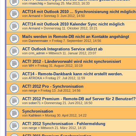
von
rmaechtig
»
Samstag 25. Mai 2013, 16:33
ACT!14 mit Outlook 2010 ... Synchronisierung nicht möglich
von
Armand
»
Sonntag 3. Juni 2012, 14:50
ACT!14 mit Outlook 2010 Kalender Sync nicht möglich
von
Armand
»
Donnerstag 11. Oktober 2012, 10:21
Mails werden in Remote-DB nicht an Kontakte angehängt
von
Dannenmaier
»
Freitag 7. September 2012, 14:56
ACT Outlook Integrations Service stürzt ab
von
crm_admin
»
Mittwoch 11. Januar 2012, 23:07
ACT! 2012 - Ländervorwahl wird nicht synchronisiert
von
WH
»
Freitag 31. August 2012, 10:19
ACT14 - Remote-Dankbank kann nicht erstellt werden.
von
ATROKA
»
Freitag 27. Juli 2012, 11:59
ACT! 2012 Pro - Synchronisation
von
nerge
»
Freitag 13. Juli 2012, 14:56
ACT! 2012 Premium - Remote-DB auf Server für 2 Benutzer!?
von
sober71
»
Donnerstag 21. Juni 2012, 16:50
Synchronisation
von
Kathleen
»
Montag 30. April 2012, 14:22
ACT! 2012 Synchronisation - Fehlermeldung
von
nerge
»
Mittwoch 21. März 2012, 14:15