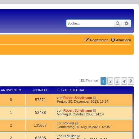
Suche
Erwe
Registrieren
Anmelden
1
2
3
4
N
153 Themen
ANTWORTEN
ZUGRIFFE
LETZTER BEITRAG
von
Robert Schellmann
0
57371
Freitag 20. Dezember 2013, 16:24
von
Robert Schellmann
1
52488
Montag 9. Oktober 2006, 14:19
von
Ronald
2
135037
Donnerstag 20. August 2020, 18:35
von
H Müller
2
62685