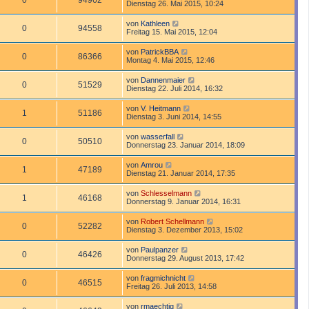
0
94962
Dienstag 26. Mai 2015, 10:24
von
Kathleen
0
94558
Freitag 15. Mai 2015, 12:04
von
PatrickBBA
0
86366
Montag 4. Mai 2015, 12:46
von
Dannenmaier
0
51529
Dienstag 22. Juli 2014, 16:32
von
V. Heitmann
1
51186
Dienstag 3. Juni 2014, 14:55
von
wasserfall
0
50510
Donnerstag 23. Januar 2014, 18:09
von
Amrou
1
47189
Dienstag 21. Januar 2014, 17:35
von
Schlesselmann
1
46168
Donnerstag 9. Januar 2014, 16:31
von
Robert Schellmann
0
52282
Dienstag 3. Dezember 2013, 15:02
von
Paulpanzer
0
46426
Donnerstag 29. August 2013, 17:42
von
fragmichnicht
0
46515
Freitag 26. Juli 2013, 14:58
von
rmaechtig