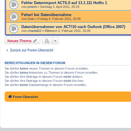
Fehler Datenimport ACT6.0 auf 13.1.111 Hotfix 1
von
pmichi
»
Sonntag 3. April 2011, 20:24
Feherl bei Datenübernahme
von
Goki
»
Freitag 4. Februar 2011, 20:06
Datenübernahmen von ACT!10 nach Outlook (Office 2007)
von
chantal10
»
Mittwoch 2. Februar 2011, 10:28
Neues Thema
Zurück zur Foren-Übersicht
BERECHTIGUNGEN IN DIESEM FORUM
Sie dürfen
keine
neuen Themen in diesem Forum erstellen.
Sie dürfen
keine
Antworten zu Themen in diesem Forum erstellen.
Sie dürfen Ihre Beiträge in diesem Forum
nicht
ändern.
Sie dürfen Ihre Beiträge in diesem Forum
nicht
löschen.
Sie dürfen
keine
Dateianhänge in diesem Forum erstellen.
Foren-Übersicht