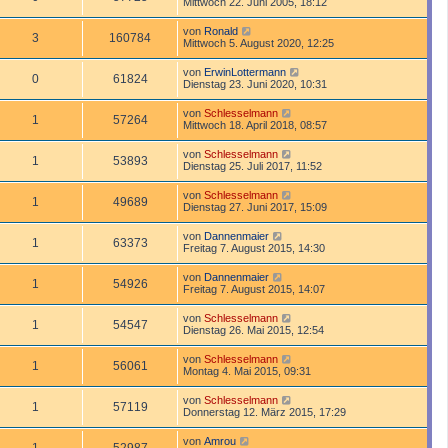
Mittwoch 22. Juni 2005, 18:12
von
Ronald
3
160784
Mittwoch 5. August 2020, 12:25
von
ErwinLottermann
0
61824
Dienstag 23. Juni 2020, 10:31
von
Schlesselmann
1
57264
Mittwoch 18. April 2018, 08:57
von
Schlesselmann
1
53893
Dienstag 25. Juli 2017, 11:52
von
Schlesselmann
1
49689
Dienstag 27. Juni 2017, 15:09
von
Dannenmaier
1
63373
Freitag 7. August 2015, 14:30
von
Dannenmaier
1
54926
Freitag 7. August 2015, 14:07
von
Schlesselmann
1
54547
Dienstag 26. Mai 2015, 12:54
von
Schlesselmann
1
56061
Montag 4. Mai 2015, 09:31
von
Schlesselmann
1
57119
Donnerstag 12. März 2015, 17:29
von
Amrou