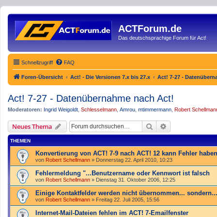
ACTForum.de
Das deutschsprachige Forum für Act!
Schnellzugriff
FAQ
Foren-Übersicht
Act! - Die Versionen 7.x bis 27.x
Act! 7-27 - Datenüber
Act! 7-27 - Datenübernahme nach Act!
Moderatoren:
Ingrid Weigoldt
,
Schlesselmann
,
Amrou
,
mtimmermann
,
Robert Schellman
Suche
Erweiterte Such
Neues Thema
THEMEN
Konvertierung von ACT! 7-9 nach ACT! 12 kann Fehler haben
von
Robert Schellmann
»
Donnerstag 22. April 2010, 10:23
Fehlermeldung "...Benutzername oder Kennwort ist falsch
von
Robert Schellmann
»
Dienstag 31. Oktober 2006, 12:25
Einige Kontaktfelder werden nicht übernommen... sondern..
von
Robert Schellmann
»
Freitag 22. Juli 2005, 15:56
Internet-Mail-Dateien fehlen im ACT! 7-Emailfenster