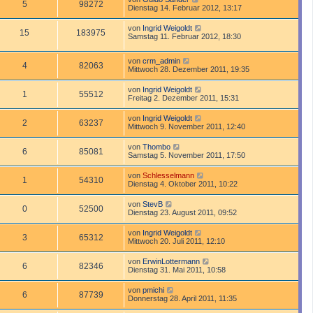
5
98272
Dienstag 14. Februar 2012, 13:17
von
Ingrid Weigoldt
15
183975
Samstag 11. Februar 2012, 18:30
von
crm_admin
4
82063
Mittwoch 28. Dezember 2011, 19:35
von
Ingrid Weigoldt
1
55512
Freitag 2. Dezember 2011, 15:31
von
Ingrid Weigoldt
2
63237
Mittwoch 9. November 2011, 12:40
von
Thombo
6
85081
Samstag 5. November 2011, 17:50
von
Schlesselmann
1
54310
Dienstag 4. Oktober 2011, 10:22
von
StevB
0
52500
Dienstag 23. August 2011, 09:52
von
Ingrid Weigoldt
3
65312
Mittwoch 20. Juli 2011, 12:10
von
ErwinLottermann
6
82346
Dienstag 31. Mai 2011, 10:58
von
pmichi
6
87739
Donnerstag 28. April 2011, 11:35