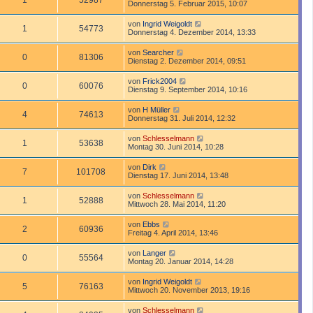
1
52987
Donnerstag 5. Februar 2015, 10:07
von
Ingrid Weigoldt
1
54773
Donnerstag 4. Dezember 2014, 13:33
von
Searcher
0
81306
Dienstag 2. Dezember 2014, 09:51
von
Frick2004
0
60076
Dienstag 9. September 2014, 10:16
von
H Müller
4
74613
Donnerstag 31. Juli 2014, 12:32
von
Schlesselmann
1
53638
Montag 30. Juni 2014, 10:28
von
Dirk
7
101708
Dienstag 17. Juni 2014, 13:48
von
Schlesselmann
1
52888
Mittwoch 28. Mai 2014, 11:20
von
Ebbs
2
60936
Freitag 4. April 2014, 13:46
von
Langer
0
55564
Montag 20. Januar 2014, 14:28
von
Ingrid Weigoldt
5
76163
Mittwoch 20. November 2013, 19:16
von
Schlesselmann