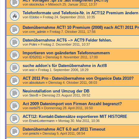
ACT Vorlagen .tpl zu .adt integrieren (ACT!9)
von
otocinclus
»
Mittwoch 25. Januar 2012, 13:37
Telefonformate und Telefonie-Nr. in ACT!12 Premium ändern
von
01lobo
»
Freitag 24. September 2010, 10:35
Datenübernahme ACT! 10 Premium (2008) nach ACT! 2011 P
von
crm_admin
»
Freitag 7. Oktober 2011, 17:56
Datenübernahme ACT6 --> ACT9 Felder fehlen.
von
Polini
»
Freitag 2. Dezember 2011, 10:37
Importieren von geänderten Telefonnummern
von
IDS2011
»
Dienstag 8. November 2011, 17:00
suche addon's für Datenübernahme in Act!8
von
wst
»
Freitag 1. September 2006, 18:29
ACT 2011 Pro - Datenübernahme von Organice Data 2010?
von
absolutum
»
Dienstag 4. Oktober 2011, 08:03
Neuinstallation und Umzug der DB
von
StevB
»
Dienstag 23. August 2011, 09:52
Act 2009 Datenimport von Firmen Anzahl begrenzt?
von
norbi75
»
Donnerstag 28. April 2011, 16:50
ACT!12: Kontakt-Datensätze exportieren MIT HISTORIE
von
ErwinLottermann
»
Montag 30. Mai 2011, 10:36
Datenübernahme ACT 6.0 auf 2011 Timeout
von
pmichi
»
Dienstag 5. April 2011, 08:54