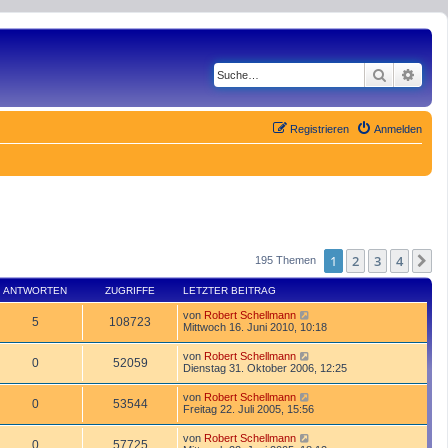
Suche
Erwe
Registrieren
Anmelden
1
2
3
4
N
195 Themen
ANTWORTEN
ZUGRIFFE
LETZTER BEITRAG
von
Robert Schellmann
5
108723
Mittwoch 16. Juni 2010, 10:18
von
Robert Schellmann
0
52059
Dienstag 31. Oktober 2006, 12:25
von
Robert Schellmann
0
53544
Freitag 22. Juli 2005, 15:56
von
Robert Schellmann
0
57725