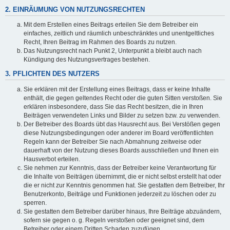
2. EINRÄUMUNG VON NUTZUNGSRECHTEN
Mit dem Erstellen eines Beitrags erteilen Sie dem Betreiber ein
einfaches, zeitlich und räumlich unbeschränktes und unentgeltliches
Recht, Ihren Beitrag im Rahmen des Boards zu nutzen.
Das Nutzungsrecht nach Punkt 2, Unterpunkt a bleibt auch nach
Kündigung des Nutzungsvertrages bestehen.
3. PFLICHTEN DES NUTZERS
Sie erklären mit der Erstellung eines Beitrags, dass er keine Inhalte
enthält, die gegen geltendes Recht oder die guten Sitten verstoßen. Sie
erklären insbesondere, dass Sie das Recht besitzen, die in Ihren
Beiträgen verwendeten Links und Bilder zu setzen bzw. zu verwenden.
Der Betreiber des Boards übt das Hausrecht aus. Bei Verstößen gegen
diese Nutzungsbedingungen oder anderer im Board veröffentlichten
Regeln kann der Betreiber Sie nach Abmahnung zeitweise oder
dauerhaft von der Nutzung dieses Boards ausschließen und Ihnen ein
Hausverbot erteilen.
Sie nehmen zur Kenntnis, dass der Betreiber keine Verantwortung für
die Inhalte von Beiträgen übernimmt, die er nicht selbst erstellt hat oder
die er nicht zur Kenntnis genommen hat. Sie gestatten dem Betreiber, Ihr
Benutzerkonto, Beiträge und Funktionen jederzeit zu löschen oder zu
sperren.
Sie gestatten dem Betreiber darüber hinaus, Ihre Beiträge abzuändern,
sofern sie gegen o. g. Regeln verstoßen oder geeignet sind, dem
Betreiber oder einem Dritten Schaden zuzufügen.