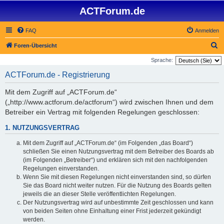
ACTForum.de
FAQ
Anmelden
S
Foren-Übersicht
u
Sprache:
c
ACTForum.de - Registrierung
h
Mit dem Zugriff auf „ACTForum.de“
e
(„http://www.actforum.de/actforum“) wird zwischen Ihnen und dem
Betreiber ein Vertrag mit folgenden Regelungen geschlossen:
1. NUTZUNGSVERTRAG
Mit dem Zugriff auf „ACTForum.de“ (im Folgenden „das Board“)
schließen Sie einen Nutzungsvertrag mit dem Betreiber des Boards ab
(im Folgenden „Betreiber“) und erklären sich mit den nachfolgenden
Regelungen einverstanden.
Wenn Sie mit diesen Regelungen nicht einverstanden sind, so dürfen
Sie das Board nicht weiter nutzen. Für die Nutzung des Boards gelten
jeweils die an dieser Stelle veröffentlichten Regelungen.
Der Nutzungsvertrag wird auf unbestimmte Zeit geschlossen und kann
von beiden Seiten ohne Einhaltung einer Frist jederzeit gekündigt
werden.