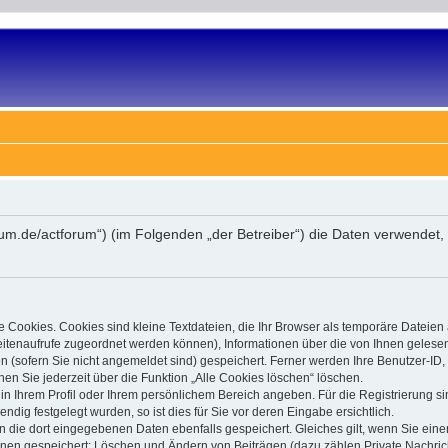
forum.de/actforum“) (im Folgenden „der Betreiber“) die Daten verwend
 Cookies. Cookies sind kleine Textdateien, die Ihr Browser als temporäre Dateien
 Seitenaufrufe zugeordnet werden können), Informationen über die von Ihnen gelese
(sofern Sie nicht angemeldet sind) gespeichert. Ferner werden Ihre Benutzer-ID, 
en Sie jederzeit über die Funktion „Alle Cookies löschen“ löschen.
, in Ihrem Profil oder Ihrem persönlichem Bereich angeben. Für die Registrierung
ig festgelegt wurden, so ist dies für Sie vor deren Eingabe ersichtlich.
n die dort eingegebenen Daten ebenfalls gespeichert. Gleiches gilt, wenn Sie einen
ionen gespeichert: Löschen und Ändern von Beiträgen (dazu zählen Private Nachri