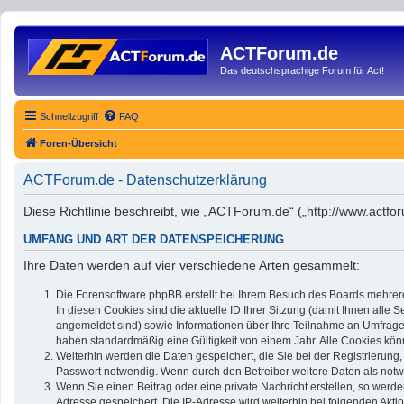
ACTForum.de
Das deutschsprachige Forum für Act!
Schnellzugriff
FAQ
Foren-Übersicht
ACTForum.de - Datenschutzerklärung
Diese Richtlinie beschreibt, wie „ACTForum.de“ („http://www.act
UMFANG UND ART DER DATENSPEICHERUNG
Ihre Daten werden auf vier verschiedene Arten gesammelt:
Die Forensoftware phpBB erstellt bei Ihrem Besuch des Boards mehrere
In diesen Cookies sind die aktuelle ID Ihrer Sitzung (damit Ihnen alle
angemeldet sind) sowie Informationen über Ihre Teilnahme an Umfragen 
haben standardmäßig eine Gültigkeit von einem Jahr. Alle Cookies könn
Weiterhin werden die Daten gespeichert, die Sie bei der Registrierung
Passwort notwendig. Wenn durch den Betreiber weitere Daten als notwend
Wenn Sie einen Beitrag oder eine private Nachricht erstellen, so werde
Adresse gespeichert. Die IP-Adresse wird weiterhin bei folgenden Akt