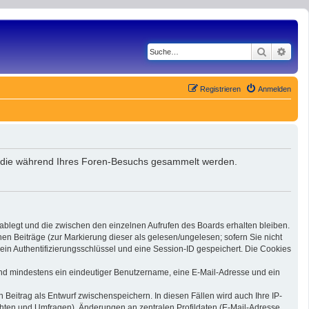
Suche
Erwe
Registrieren
Anmelden
et, die während Ihres Foren-Besuchs gesammelt werden.
 ablegt und die zwischen den einzelnen Aufrufen des Boards erhalten bleiben.
nen Beiträge (zur Markierung dieser als gelesen/ungelesen; sofern Sie nicht
ein Authentifizierungsschlüssel und eine Session-ID gespeichert. Die Cookies
 sind mindestens ein eindeutiger Benutzername, eine E-Mail-Adresse und ein
 Beitrag als Entwurf zwischenspeichern. In diesen Fällen wird auch Ihre IP-
chten und Umfragen), Änderungen an zentralen Profildaten (E-Mail-Adresse,