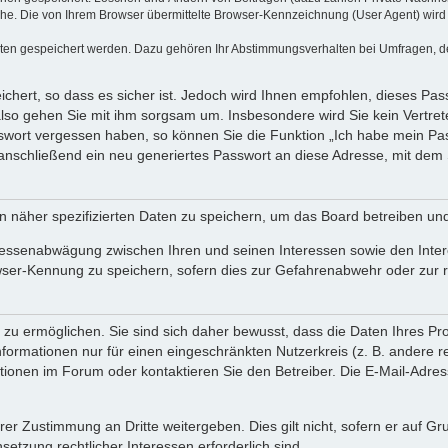
e. Die von Ihrem Browser übermittelte Browser-Kennzeichnung (User Agent) wird nu
aten gespeichert werden. Dazu gehören Ihr Abstimmungsverhalten bei Umfragen, der
chert, so dass es sicher ist. Jedoch wird Ihnen empfohlen, dieses Pas
also gehen Sie mit ihm sorgsam um. Insbesondere wird Sie kein Vertrete
asswort vergessen haben, so können Sie die Funktion „Ich habe mein P
nschließend ein neu generiertes Passwort an diese Adresse, mit dem 
n näher spezifizierten Daten zu speichern, um das Board betreiben un
eressenabwägung zwischen Ihren und seinen Interessen sowie den Inter
wser-Kennung zu speichern, sofern dies zur Gefahrenabwehr oder zur re
u ermöglichen. Sie sind sich daher bewusst, dass die Daten Ihres Profi
formationen nur für einen eingeschränkten Nutzerkreis (z. B. andere re
nen im Forum oder kontaktieren Sie den Betreiber. Die E-Mail-Adresse 
rer Zustimmung an Dritte weitergeben. Dies gilt nicht, sofern er auf G
setzung rechtlicher Interessen erforderlich sind.