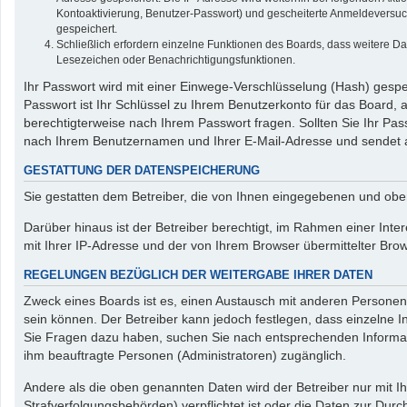
Kontoaktivierung, Benutzer-Passwort) und gescheiterte Anmeldeversuch
gespeichert.
Schließlich erfordern einzelne Funktionen des Boards, dass weitere D
Lesezeichen oder Benachrichtigungsfunktionen.
Ihr Passwort wird mit einer Einwege-Verschlüsselung (Hash) gespei
Passwort ist Ihr Schlüssel zu Ihrem Benutzerkonto für das Board, 
berechtigterweise nach Ihrem Passwort fragen. Sollten Sie Ihr P
nach Ihrem Benutzernamen und Ihrer E-Mail-Adresse und sendet a
GESTATTUNG DER DATENSPEICHERUNG
Sie gestatten dem Betreiber, die von Ihnen eingegebenen und obe
Darüber hinaus ist der Betreiber berechtigt, im Rahmen einer Int
mit Ihrer IP-Adresse und der von Ihrem Browser übermittelter Bro
REGELUNGEN BEZÜGLICH DER WEITERGABE IHRER DATEN
Zweck eines Boards ist es, einen Austausch mit anderen Personen z
sein können. Der Betreiber kann jedoch festlegen, dass einzelne In
Sie Fragen dazu haben, suchen Sie nach entsprechenden Informatio
ihm beauftragte Personen (Administratoren) zugänglich.
Andere als die oben genannten Daten wird der Betreiber nur mit Ih
Strafverfolgungsbehörden) verpflichtet ist oder die Daten zur Durch