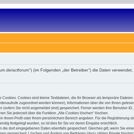
forum.de/actforum“) (im Folgenden „der Betreiber“) die Daten verwend
 Cookies. Cookies sind kleine Textdateien, die Ihr Browser als temporäre Dateien
 Seitenaufrufe zugeordnet werden können), Informationen über die von Ihnen gelese
(sofern Sie nicht angemeldet sind) gespeichert. Ferner werden Ihre Benutzer-ID, 
en Sie jederzeit über die Funktion „Alle Cookies löschen“ löschen.
, in Ihrem Profil oder Ihrem persönlichem Bereich angeben. Für die Registrierung
ig festgelegt wurden, so ist dies für Sie vor deren Eingabe ersichtlich.
n die dort eingegebenen Daten ebenfalls gespeichert. Gleiches gilt, wenn Sie einen
ionen gespeichert: Löschen und Ändern von Beiträgen (dazu zählen Private Nachri