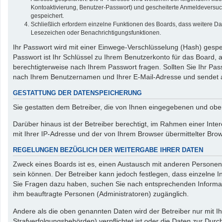
Kontoaktivierung, Benutzer-Passwort) und gescheiterte Anmeldeversuch
gespeichert.
Schließlich erfordern einzelne Funktionen des Boards, dass weitere D
Lesezeichen oder Benachrichtigungsfunktionen.
Ihr Passwort wird mit einer Einwege-Verschlüsselung (Hash) gespei
Passwort ist Ihr Schlüssel zu Ihrem Benutzerkonto für das Board, 
berechtigterweise nach Ihrem Passwort fragen. Sollten Sie Ihr P
nach Ihrem Benutzernamen und Ihrer E-Mail-Adresse und sendet a
GESTATTUNG DER DATENSPEICHERUNG
Sie gestatten dem Betreiber, die von Ihnen eingegebenen und obe
Darüber hinaus ist der Betreiber berechtigt, im Rahmen einer Int
mit Ihrer IP-Adresse und der von Ihrem Browser übermittelter Bro
REGELUNGEN BEZÜGLICH DER WEITERGABE IHRER DATEN
Zweck eines Boards ist es, einen Austausch mit anderen Personen z
sein können. Der Betreiber kann jedoch festlegen, dass einzelne In
Sie Fragen dazu haben, suchen Sie nach entsprechenden Informatio
ihm beauftragte Personen (Administratoren) zugänglich.
Andere als die oben genannten Daten wird der Betreiber nur mit Ih
Strafverfolgungsbehörden) verpflichtet ist oder die Daten zur Durch