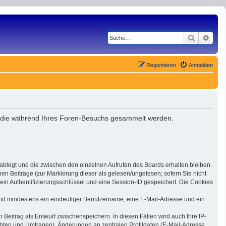
Suche
Erwe
Registrieren
Anmelden
et, die während Ihres Foren-Besuchs gesammelt werden.
 ablegt und die zwischen den einzelnen Aufrufen des Boards erhalten bleiben.
nen Beiträge (zur Markierung dieser als gelesen/ungelesen; sofern Sie nicht
ein Authentifizierungsschlüssel und eine Session-ID gespeichert. Die Cookies
 sind mindestens ein eindeutiger Benutzername, eine E-Mail-Adresse und ein
 Beitrag als Entwurf zwischenspeichern. In diesen Fällen wird auch Ihre IP-
chten und Umfragen), Änderungen an zentralen Profildaten (E-Mail-Adresse,