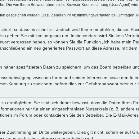
e. Die von Ihrem Browser übermittelte Browser-Kennzeichnung (User Agent) wird nu
aten gespeichert werden. Dazu gehören Ihr Abstimmungsverhalten bei Umfragen, der
chert, so dass es sicher ist. Jedoch wird Ihnen empfohlen, dieses Pas
also gehen Sie mit ihm sorgsam um. Insbesondere wird Sie kein Vertrete
asswort vergessen haben, so können Sie die Funktion „Ich habe mein P
nschließend ein neu generiertes Passwort an diese Adresse, mit dem 
n näher spezifizierten Daten zu speichern, um das Board betreiben un
eressenabwägung zwischen Ihren und seinen Interessen sowie den Inter
wser-Kennung zu speichern, sofern dies zur Gefahrenabwehr oder zur re
u ermöglichen. Sie sind sich daher bewusst, dass die Daten Ihres Profi
formationen nur für einen eingeschränkten Nutzerkreis (z. B. andere re
nen im Forum oder kontaktieren Sie den Betreiber. Die E-Mail-Adresse 
rer Zustimmung an Dritte weitergeben. Dies gilt nicht, sofern er auf G
setzung rechtlicher Interessen erforderlich sind.