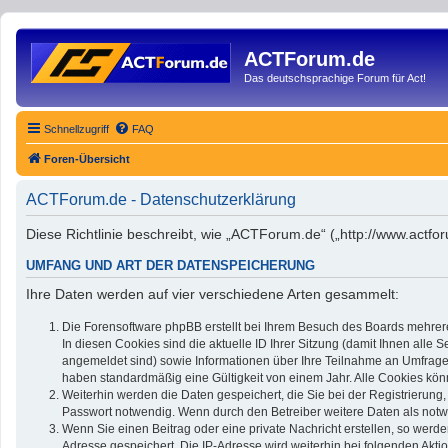
ACTForum.de
Das deutschsprachige Forum für Act!
Schnellzugriff
FAQ
Foren-Übersicht
ACTForum.de - Datenschutzerklärung
Diese Richtlinie beschreibt, wie „ACTForum.de“ („http://www.act
UMFANG UND ART DER DATENSPEICHERUNG
Ihre Daten werden auf vier verschiedene Arten gesammelt:
Die Forensoftware phpBB erstellt bei Ihrem Besuch des Boards mehrere
In diesen Cookies sind die aktuelle ID Ihrer Sitzung (damit Ihnen alle
angemeldet sind) sowie Informationen über Ihre Teilnahme an Umfragen 
haben standardmäßig eine Gültigkeit von einem Jahr. Alle Cookies könn
Weiterhin werden die Daten gespeichert, die Sie bei der Registrierung
Passwort notwendig. Wenn durch den Betreiber weitere Daten als notwend
Wenn Sie einen Beitrag oder eine private Nachricht erstellen, so werde
Adresse gespeichert. Die IP-Adresse wird weiterhin bei folgenden Akt