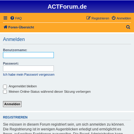
ACTForum.de
FAQ
Registrieren
Anmelden
S
Foren-Übersicht
u
Anmelden
c
h
Benutzername:
e
Passwort:
Ich habe mein Passwort vergessen
Angemeldet bleiben
Meinen Online-Status während dieser Sitzung verbergen
REGISTRIEREN
Sie müssen in diesem Forum registriert sein, um sich anmelden zu können.
Die Registrierung ist in wenigen Augenblicken erledigt und ermöglicht es
Ihnen, auf weitere Funktionen zuzugreifen. Die Board-Administration kann