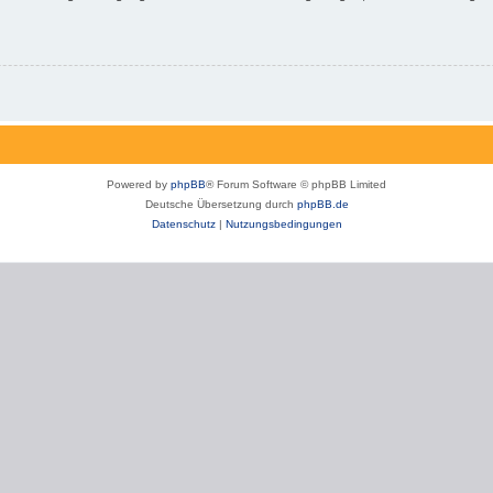
Powered by
phpBB
® Forum Software © phpBB Limited
Deutsche Übersetzung durch
phpBB.de
Datenschutz
|
Nutzungsbedingungen