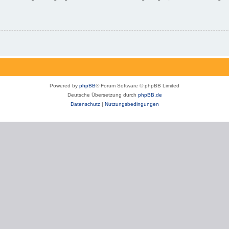
Powered by
phpBB
® Forum Software © phpBB Limited
Deutsche Übersetzung durch
phpBB.de
Datenschutz
|
Nutzungsbedingungen