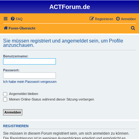
ACTForum.de
FAQ
Registrieren
Anmelden
S
Foren-Übersicht
u
Sie müssen registriert und angemeldet sein, um Profile
c
anzuschauen.
h
Benutzername:
e
Passwort:
Ich habe mein Passwort vergessen
Angemeldet bleiben
Meinen Online-Status während dieser Sitzung verbergen
REGISTRIEREN
Sie müssen in diesem Forum registriert sein, um sich anmelden zu können.
Die Registrierung ist in wenigen Augenblicken erledigt und ermöglicht es