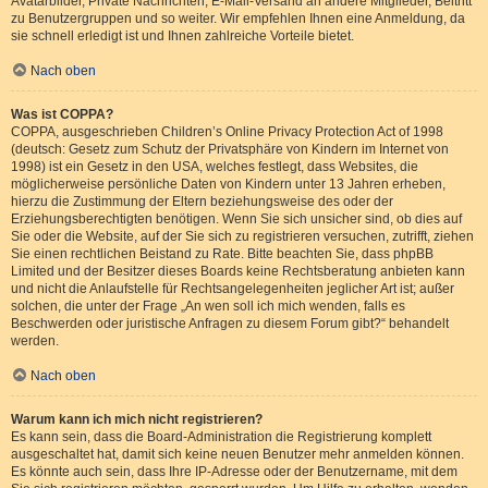
Avatarbilder, Private Nachrichten, E-Mail-Versand an andere Mitglieder, Beitritt
zu Benutzergruppen und so weiter. Wir empfehlen Ihnen eine Anmeldung, da
sie schnell erledigt ist und Ihnen zahlreiche Vorteile bietet.
Nach oben
Was ist COPPA?
COPPA, ausgeschrieben Children’s Online Privacy Protection Act of 1998
(deutsch: Gesetz zum Schutz der Privatsphäre von Kindern im Internet von
1998) ist ein Gesetz in den USA, welches festlegt, dass Websites, die
möglicherweise persönliche Daten von Kindern unter 13 Jahren erheben,
hierzu die Zustimmung der Eltern beziehungsweise des oder der
Erziehungsberechtigten benötigen. Wenn Sie sich unsicher sind, ob dies auf
Sie oder die Website, auf der Sie sich zu registrieren versuchen, zutrifft, ziehen
Sie einen rechtlichen Beistand zu Rate. Bitte beachten Sie, dass phpBB
Limited und der Besitzer dieses Boards keine Rechtsberatung anbieten kann
und nicht die Anlaufstelle für Rechtsangelegenheiten jeglicher Art ist; außer
solchen, die unter der Frage „An wen soll ich mich wenden, falls es
Beschwerden oder juristische Anfragen zu diesem Forum gibt?“ behandelt
werden.
Nach oben
Warum kann ich mich nicht registrieren?
Es kann sein, dass die Board-Administration die Registrierung komplett
ausgeschaltet hat, damit sich keine neuen Benutzer mehr anmelden können.
Es könnte auch sein, dass Ihre IP-Adresse oder der Benutzername, mit dem