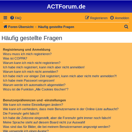
ACTForum.de
FAQ
Registrieren
Anmelden
S
Foren-Übersicht
Häufig gestellte Fragen
u
Häufig gestellte Fragen
c
h
Registrierung und Anmeldung
Wozu muss ich mich registrieren?
e
Was ist COPPA?
Warum kann ich mich nicht registrieren?
Ich habe mich registriert, kann mich aber nicht anmelden!
Warum kann ich mich nicht anmelden?
Ich habe mich vor einiger Zeit registriert, kann mich aber nicht mehr anmelden?!
Ich habe mein Passwort vergessen!
Warum werde ich automatisch abgemeldet?
Wozu ist die Funktion „Alle Cookies löschen“?
Benutzerpräferenzen und -einstellungen
Wie kann ich meine Einstellungen ändern?
Wie kann ich verhindern, dass mein Benutzername in der Online-Liste auftaucht?
Die Forenuhr geht falsch!
Ich habe die Zeitzone eingestellt, aber die Forenuhr geht immer noch falsch!
Meine Sprache steht auf diesem Board nicht zur Auswahl!
Was sind das für Bilder, die bei meinem Benutzernamen angezeigt werden?
Wie verwende ich einen Avatar?