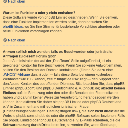
Nach oben
Warum ist Funktion x oder y nicht enthalten?
Diese Software wurde von phpBB Limited geschrieben. Wenn Sie denken,
dass eine Funktion implementiert werden sollte, dann besuchen Sie
phpBB Ideas
, wo Sie Ihre Stimme für bestehende Vorschläge abgeben oder
neue Funktionen vorschlagen können.
Nach oben
An wen soll ich mich wenden, falls es Beschwerden oder juristische
Anfragen zu diesem Forum gibt?
Jeder Administrator, der auf der „Das Team“-Seite aufgeführt ist, ist ein
geeigneter Kontakt für Ihre Beschwerde. Wenn Sie so keine Antwort erhalten,
sollten Sie den Besitzer der Domain kontaktieren (führen Sie dazu eine
„WHOIS“-Abfrage
durch) oder — falls diese Seite bei einem kostenlosen
Webhoster wie z. B. Yahoo!, free.fr, funpic.de usw. liegt — den Support oder
den Abuse-Kontakt des betreffenden Dienstes. Bitte beachten Sie, dass phpBB
Limited (phpBB.com) und phpBB Deutschland e. V. (phpBB.de)
absolut keinen
Einfluss
auf die Benutzung oder den oder die Benutzer der Forensoftware
haben und dafür in keiner Weise zur Verantwortung herangezogen werden
können. Kontaktieren Sie daher nie phpBB Limited oder phpBB Deutschland
e. V. in Zusammenhang mit jeglichen juristischen Fragen
(Unterlassungserklärungen, Haftungsfragen usw.), die
sich nicht direkt
auf die
Website phpbb.com, phpbb.de oder die phpBB-Software selbst beziehen. Falls
Sie phpBB Limited oder phpBB Deutschland e. V. E-Mails schreiben, die die
Softwarenutzung durch Dritte
betreffen, so werden Sie, wenn überhaupt,