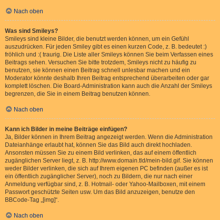
Nach oben
Was sind Smileys?
Smileys sind kleine Bilder, die benutzt werden können, um ein Gefühl
auszudrücken. Für jeden Smiley gibt es einen kurzen Code, z. B. bedeutet :)
fröhlich und :( traurig. Die Liste aller Smileys können Sie beim Verfassen eines
Beitrags sehen. Versuchen Sie bitte trotzdem, Smileys nicht zu häufig zu
benutzen, sie können einen Beitrag schnell unlesbar machen und ein
Moderator könnte deshalb Ihren Beitrag entsprechend überarbeiten oder gar
komplett löschen. Die Board-Administration kann auch die Anzahl der Smileys
begrenzen, die Sie in einem Beitrag benutzen können.
Nach oben
Kann ich Bilder in meine Beiträge einfügen?
Ja, Bilder können in Ihrem Beitrag angezeigt werden. Wenn die Administration
Dateianhänge erlaubt hat, können Sie das Bild auch direkt hochladen.
Ansonsten müssen Sie zu einem Bild verlinken, das auf einem öffentlich
zugänglichen Server liegt, z. B. http://www.domain.tld/mein-bild.gif. Sie können
weder Bilder verlinken, die sich auf Ihrem eigenen PC befinden (außer es ist
ein öffentlich zugänglicher Server), noch zu Bildern, die nur nach einer
Anmeldung verfügbar sind, z. B. Hotmail- oder Yahoo-Mailboxen, mit einem
Passwort geschützte Seiten usw. Um das Bild anzuzeigen, benutze den
BBCode-Tag „[img]“.
Nach oben